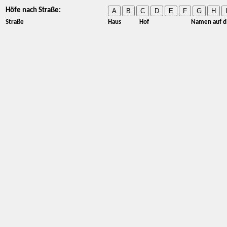
Höfe nach Straße:
A
B
C
D
E
F
G
H
Straße
Haus
Hof
Namen auf d